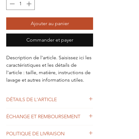
Ajouter au panier
Commander et payer
Description de l'article. Saisissez ici les
caractéristiques et les détails de
l'article : taille, matière, instructions de
lavage et autres informations utiles.
DÉTAILS DE L'ARTICLE
Détails de l'article. Saisissez ici les
ÉCHANGE ET REMBOURSEMENT
caractéristiques de l'article : taille, matière
et autres détails utiles. Vous pouvez aussi
Politique d'échange et de remboursement.
ajouter ici toute information
POLITIQUE DE LIVRAISON
Informez vos visiteurs des conditions
complémentaire. Cet emplacement est