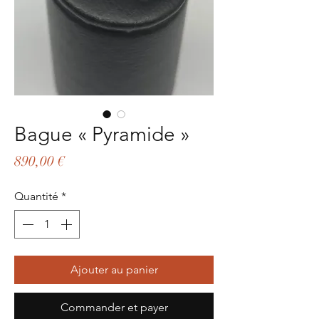
Bague « Pyramide »
Prix
890,00 €
Quantité
*
Ajouter au panier
Commander et payer