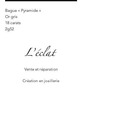
Bague « Pyramide »
Or gris
18 carats
2g52
Vente et réparation
Création en joaillerie
La boutique en ligne
Livraison et paiement