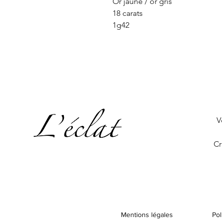
Or jaune / or gris
18 carats
1g42
V
Cr
Mentions légales
Pol