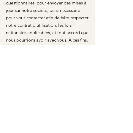
questionnaires, pour envoyer des mises à
jour sur notre société, ou si nécessaire
pour vous contacter afin de faire respecter
notre contrat d'utilisation, les lois
nationales applicables, et tout accord que
nous pourrions avoir avec vous. À ces fins,
nous pouvons vous contacter par courrier
électronique, téléphone, messages
textuels et courrier postal.
Nous nous réservons le droit de modifier
cette politique de confidentialité à tout
moment, aussi nous vous invitons à la
consulter fréquemment. Les modifications
et les clarifications prendront effet dès
leur publication sur le site web. Si nous
apportons des modifications importantes
à la présente politique, nous vous